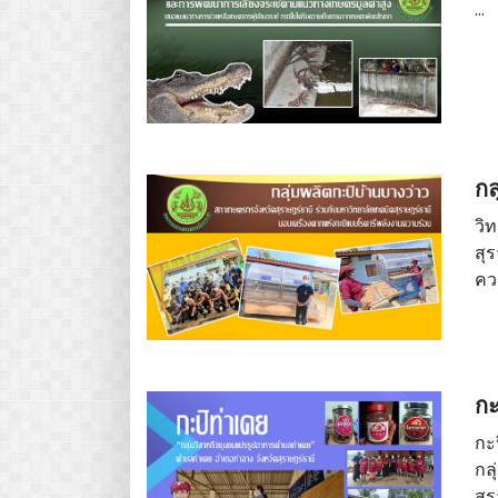
...
กล
วิ
สุ
คว
กะ
กะ
กล
สุ