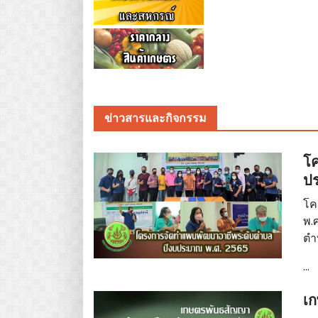
ข่าวสารและกิจกรรม
โ
ป
โค
พ.
ตำ
...
เ