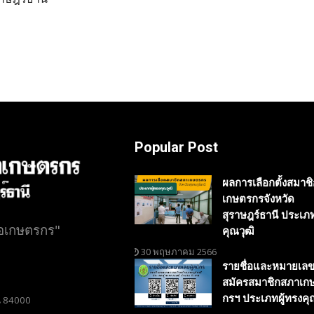
Popular Post
ผลการเลือกตั้งสมาช
เกษตรกรจังหวัด
สุราษฎร์ธานี ประเภท
่อเกษตรกร"
คุณวุฒิ
30 พฤษภาคม 2566
รายชื่อและหมายเลขผ
สมัครสมาชิกสภาเก
กรฯ ประเภทผู้ทรงคุ
ี 84000